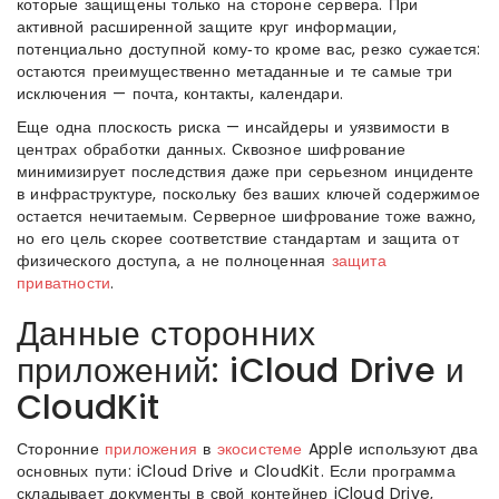
которые защищены только на стороне сервера. При
активной расширенной защите круг информации,
потенциально доступной кому‑то кроме вас, резко сужается:
остаются преимущественно метаданные и те самые три
исключения — почта, контакты, календари.
Еще одна плоскость риска — инсайдеры и уязвимости в
центрах обработки данных. Сквозное шифрование
минимизирует последствия даже при серьезном инциденте
в инфраструктуре, поскольку без ваших ключей содержимое
остается нечитаемым. Серверное шифрование тоже важно,
но его цель скорее соответствие стандартам и защита от
физического доступа, а не полноценная
защита
приватности
.
Данные сторонних
приложений: iCloud Drive и
CloudKit
Сторонние
приложения
в
экосистеме
Apple используют два
основных пути: iCloud Drive и CloudKit. Если программа
складывает документы в свой контейнер iCloud Drive,