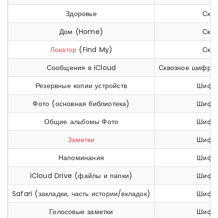
Здоровье
Скв
Дом (Home)
Скв
Локатор
(Find My)
Скв
Сообщения в iCloud
Сквозное шифро
Резервные копии устройств
Шифро
Фото (основная библиотека)
Шифро
Общие альбомы Фото
Шифро
Заметки
Шифро
Напоминания
Шифро
iCloud Drive (файлы и папки)
Шифро
Safari (закладки, часть истории/вкладок)
Шифро
Голосовые заметки
Шифро