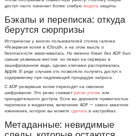
доступ часто означает более слабую
модель
защиты.
Бэкапы и переписка: откуда
берутся сюрпризы
Исторически у многих пользователей стояла галочка
«Резервная копия в iCloud», и на этом мысль о
безопасности заканчивалась. Но именно бэкап без ADP был
самым уязвимым местом: он лежал на серверах в
зашифрованном виде, однако ключами распоряжалась
Apple. В ряде случаев это позволяло получить доступ к
содержимому при надлежащей процедуре запроса.
С ADP резервные копии переходят на сквозное
шифрование. Это резко снижает
риски
утечки
или
принудительного доступа. Если вы дорожите приватностью
переписки и медиатеки, включение ADP — самое заметное
изменение, которое вы можете
сделать
в настройках.
Метаданные: невидимые
следы, которые остаются