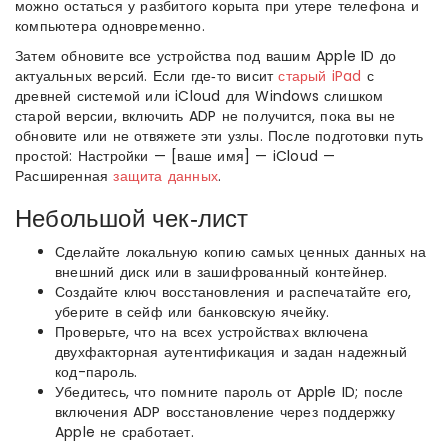
можно остаться у разбитого корыта при утере телефона и
компьютера одновременно.
Затем обновите все устройства под вашим Apple ID до
актуальных версий. Если где‑то висит
старый iPad
с
древней системой или iCloud для Windows слишком
старой версии, включить ADP не получится, пока вы не
обновите или не отвяжете эти узлы. После подготовки путь
простой: Настройки — [ваше имя] — iCloud —
Расширенная
защита данных
.
Небольшой чек‑лист
Сделайте локальную копию самых ценных данных на
внешний диск или в зашифрованный контейнер.
Создайте ключ восстановления и распечатайте его,
уберите в сейф или банковскую ячейку.
Проверьте, что на всех устройствах включена
двухфакторная аутентификация и задан надежный
код-пароль.
Убедитесь, что помните пароль от Apple ID; после
включения ADP восстановление через поддержку
Apple не сработает.