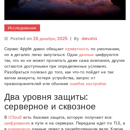
Исследования
Posted on
26 декабря, 2025
|
By
devata
Сервис Apple давно обещает
приватность
по умолчанию,
но в деталях легко запутаться. Одни
данные
шифруются
так, что их не может прочитать даже сама компания, другие
остаются доступными при определенных условиях.
Разобраться полезно до того, как что‑то пойдет не так:
взлом аккаунта, потеря устройства, запрос от
правоохранителей или обычная
ошибка
настройки
.
Два уровня защиты:
серверное и сквозное
В
iCloud
есть базовая защита, которую получают все:
шифрование
в пути и на серверах. Передача идет по TLS, а
в
хранилище
данные лежат в зашифрованном виде. Ключи