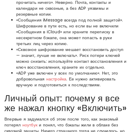
прочитать ничего». Неверно. Почта, контакты и
календари не сквозные, а без ADP уязвимы и
резервные копии.
«Сообщения iMessage всегда под полной защитой».
Шифрование в пути есть, но если вы не включили
«Сообщения в iCloud» или храните переписку в
несекретном бэкапе, она может попасть в руки
третьих лиц через копию.
«Сквозное шифрование мешает восстановить доступ
— значит, лучше не включать». Риск потери ключей
можно снизить: используйте контакт восстановления и
ключ восстановления, храните их отдельно.
«ADP уже включен у всех по умолчанию». Нет, это
добровольная
настройка
. Ее нужно активировать
вручную и подготовиться к последствиям.
Личный опыт: почему я все
же нажал кнопку «Включить»
Впервые я задумался об этом после того, как знакомый
потерял
ноутбук
и понял, что бэкапы жили в облаке без
сквозной защиты. Ничего страшного тогда не случилось, но