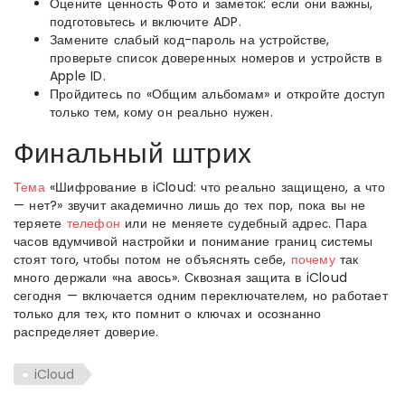
Оцените ценность Фото и заметок: если они важны,
подготовьтесь и включите ADP.
Замените слабый код-пароль на устройстве,
проверьте список доверенных номеров и устройств в
Apple ID.
Пройдитесь по «Общим альбомам» и откройте доступ
только тем, кому он реально нужен.
Финальный штрих
Тема
«Шифрование в iCloud: что реально защищено, а что
— нет?» звучит академично лишь до тех пор, пока вы не
теряете
телефон
или не меняете судебный адрес. Пара
часов вдумчивой настройки и понимание границ системы
стоят того, чтобы потом не объяснять себе,
почему
так
много держали «на авось». Сквозная защита в iCloud
сегодня — включается одним переключателем, но работает
только для тех, кто помнит о ключах и осознанно
распределяет доверие.
iCloud